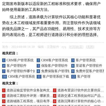
定期发布新版本以适应新的工程标准和技术要求，确保用户
始终使用最新的工具和方法。
综上所述，道路承载力计算软件以其核心功能和显著优
势在土木工程领域发挥着重要作用。而泛普软件作为该领域
的领先品牌之一，其产品在功能性、易用性、技术支持等方
面均表现出色，是工程师进行道路设计和分析的理想选择。
发布：2024-08-08 16:58 编辑：泛普软件 · zyq [
打印此页
] [
关闭
]
相关栏目：
CRM客户管理系统
CRM客户管理系统
客户管理系统
1
2
3
客户管理软件
保险客户管理软件
里诺客户管理软件
4
5
6
客户管理软件哪个好
免费保险客户管理软件
免费外贸客户管理系
7
8
9
CRM客户管理系统下载
客户管理系统下载
客户管理
10
11
12
相关文章：
道路运输监管软件业务架构支撑下的产品有哪些亮点？
道路布置设计软件的主要供应商及规划的作用？
1
2
道路竣工图软件评测：哪家质量上乘？购买价格揭秘
道路交通工程系统如何以产品特点提升业务效率？
3
4
道路铺路工程系统，项目有序，设计前瞻，交通畅通，风险可控，构建安全畅通的道路网络
道路沉降差计算软件的核心功能与应用价值是什么？
5
6