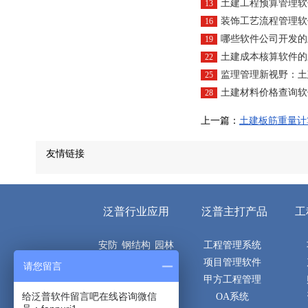
土建工程预算管理软
13
装饰工艺流程管理软件系统
16
哪些软件公司开发的土建成
19
土建成本核算软件的三
22
监理管理新视野：土建监理
25
土建材料价格查询软件的主要
28
上一篇：
土建板筋重量计
友情链接
泛普行业应用
泛普主打产品
工
安防
钢结构
园林
工程管理系统
机电
电子
市政
项目管理软件
请您留言
空调
建筑
土建
甲方工程管理
给泛普软件留言吧在线咨询微信
隧道
桥梁
路桥
OA系统