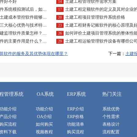
件好不好
土建工程管理软件需求方案
14
模拟测试后，如何确保售后支持？
土建工程定额软件的定义及其对企业的好处是
17
本管控软件能够有效管理成本？
土建工程项目管理软件系统价格
20
大核心优势与技术特征概述
土建工程财务记账软件的核心原理及好处
23
软件质量怎样？价格透明购买之法
如何评价土建项目管理系统的整体性
26
作用是什么？有哪些好用的选择？
土建工程运输管理软件设备有哪些公
29
算软件的服务及其优势体现在哪里？
下一篇：
土建
程管理系统
OA系统
ERP系统
热门关注
功能介绍
功能介绍
ERP介绍
系统优势
产品介绍
OA介绍
ERP价格
个性需求
购买流程
如何购买
功能清单
表格设计
资料下载
视频教程
购买流程
流程配置