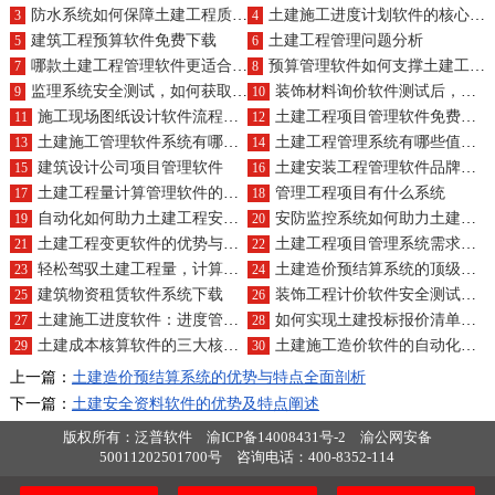
防水系统如何保障土建工程质量？产品认证如何？
土建施工进度计划软件的核心功能与好处是什么？
3
4
建筑工程预算软件免费下载
土建工程管理问题分析
5
6
哪款土建工程管理软件更适合中小企业的项目需求？
预算管理软件如何支撑土建工程业务并实现产品整合？
7
8
监理系统安全测试，如何获取客服电话？
装饰材料询价软件测试后，人工客服支持如何跟进？
9
10
施工现场图纸设计软件流程与产品亮点解析？
土建工程项目管理软件免费版供应商有哪些
11
12
土建施工管理软件系统有哪些好用的
土建工程管理系统有哪些值得推荐的？
13
14
建筑设计公司项目管理软件
土建安装工程管理软件品牌有哪些
15
16
土建工程量计算管理软件的利弊与技术特性
管理工程项目有什么系统
17
18
自动化如何助力土建工程安装结算软件？主要软件有哪些？
安防监控系统如何助力土建工程业务？产品组合如何？
19
20
土建工程变更软件的优势与特点详解
土建工程项目管理系统需求调研，哪家精准又专业？
21
22
轻松驾驭土建工程量，计算管理软件助您精准管理数据、工程量、清单与材料
土建造价预结算系统的顶级产品及费用分析？
23
24
建筑物资租赁软件系统下载
装饰工程计价软件安全测试及维护策略？
25
26
土建施工进度软件：进度管理像玩游戏，计划任务不费力，质量管理有秘籍
如何实现土建投标报价清单软件业务与产品的高度一体化？
27
28
土建成本核算软件的三大核心优势与技术特征概述
土建施工造价软件的自动化功能有哪些？主要软件推荐？
29
30
上一篇：
土建造价预结算系统的优势与特点全面剖析
下一篇：
土建安全资料软件的优势及特点阐述
版权所有：泛普软件
渝ICP备14008431号-2
渝公网安备
50011202501700号
咨询电话：400-8352-114