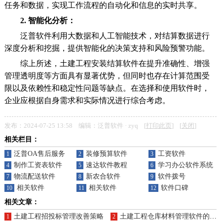
任务和数据，实现工作流程的自动化和信息的实时共享。
2. 智能化分析：
泛普软件利用大数据和人工智能技术，对结算数据进行
深度分析和挖掘，提供智能化的决策支持和风险预警功能。
综上所述，土建工程安装结算软件在提升准确性、增强
管理透明度等方面具有显著优势，但同时也存在计算范围受
限以及依赖性和稳定性问题等缺点。在选择和使用软件时，
企业应根据自身需求和实际情况进行综合考虑。
发布：2024-07-25 13:58 编辑：泛普软件 · zyq [
打印此页
] [
关闭
]
相关栏目：
泛普OA售后服务
装修预算软件
工资软件
1
2
3
制作工资表软件
速达软件教程
学习办公软件系统
4
5
6
物流配送软件
新农合软件
软件拨号
7
8
9
相关软件
相关软件
软件口碑
10
11
12
相关文章：
土建工程招投标管理改善策略
土建工程仓库材料管理软件的优点
1
2