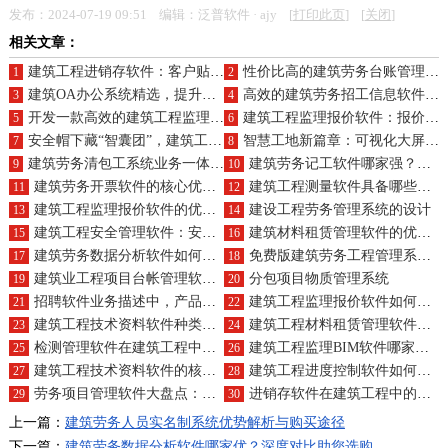
发布：2024-07-19 09:51 编辑：泛普软件 · ajy [
打印此页
] [
关闭
]
相关文章：
建筑工程进销存软件：客户贴心服务，采购精准打击，库存严丝合缝，销售火力全开
性价比高的建筑劳务台账管理系统有哪些？价格多少？
1
2
建筑OA办公系统精选，提升办公效率选购秘籍
高效的建筑劳务招工信息软件及价格？
3
4
开发一款高效的建筑工程监理管理软件成本大约是多少？
建筑工程监理报价软件：报价不肉疼，合同不心累，沟通不嘴酸，报表不眼晕
5
6
安全帽下藏“智囊团”，建筑工地现场管理系统：工时培训质量管理有妙招
智慧工地新篇章：可视化大屏系统与制作系统概览
7
8
建筑劳务清包工系统业务一体化如何确保产品认证？
建筑劳务记工软件哪家强？购买攻略在此
9
10
建筑劳务开票软件的核心优势与便捷性体现在哪里？
建筑工程测量软件具备哪些功能？如何助力精准施工？
11
12
建筑工程监理报价软件的优劣势分析及产品特色
建设工程劳务管理系统的设计
13
14
建筑工程安全管理软件：安全至上，招聘、薪资、计划、事故管理无忧
建筑材料租赁管理软件的优选版本价格如何？
15
16
建筑劳务数据分析软件如何助力决策？其对企业的好处是？
免费版建筑劳务工程管理系统平台
17
18
建筑业工程项目台帐管理软件怎么样
分包项目物质管理系统
19
20
招聘软件业务描述中，产品组合如何满足劳务需求？
建筑工程监理报价软件如何助力企业？核心优势是什么？
21
22
建筑工程技术资料软件种类大盘点，求购步骤详解
建筑工程材料租赁管理软件，租赁、材料、费用、库存，一软解决所有问题
23
24
检测管理软件在建筑工程中的优点与技术亮点
建筑工程监理BIM软件哪家领先？购买渠道大搜罗
25
26
建筑工程技术资料软件的核心功能及在资料管理中的主要作用？
建筑工程进度控制软件如何帮助管理项目进度？好处有哪些？
27
28
劳务项目管理软件大盘点：轻松管理劳务项目
进销存软件在建筑工程中的利与弊及技术特点
29
30
上一篇：
建筑劳务人员实名制系统优势解析与购买途径
下一篇：
建筑劳务数据分析软件哪家优？深度对比助您选购