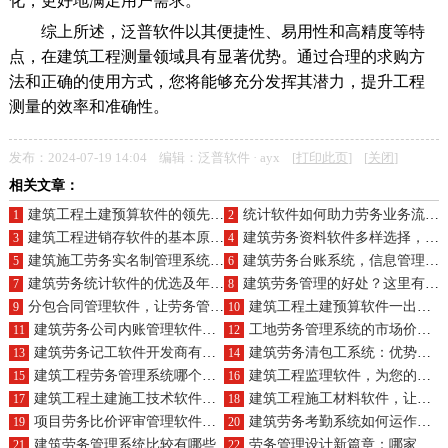
化，更好地满足用户需求。
综上所述，泛普软件以其便捷性、易用性和高精度等特
点，在建筑工程测量领域具有显著优势。通过合理的求购方
法和正确的使用方式，您将能够充分发挥其潜力，提升工程
测量的效率和准确性。
发布：2024-07-19 14:04 编辑：泛普软件 · ayx [
打印此页
] [
关闭
]
相关文章：
建筑工程土建预算软件的领先供应商及核心作用？
统计软件如何助力劳务业务流程，产品组合如何？
1
2
建筑工程进销存软件的基本原理及好处体现在哪些方面？
建筑劳务资料软件多样选择，满足不同需求选购策略
3
4
建筑施工劳务实名制管理系统的好处
建筑劳务台账系统，信息管理如探囊取物，合同管理似指点江山，分包进度成囊中之物
5
6
建筑劳务统计软件的优选及年费标准？
建筑劳务管理的好处？这里有答案
7
8
分包合同管理软件，让劳务管理更高效，分包更清晰，合同更规范，变更更顺畅
建筑工程土建预算软件一出，项目经理笑哈哈，成本降低不是梦，采购也能变专家
9
10
建筑劳务公司内账管理软件的优质选择，费用多少？
工地劳务管理系统的市场价格是多少？
11
12
建筑劳务记工软件开发商有哪些？如何提升工作效率？
建筑劳务清包工系统：优势劣势大比拼，核心功能深度解析
13
14
建筑工程劳务管理系统哪个更值得选择？
建筑工程监理软件，为您的工程提供进度、款项、文档、通知全方位专业服务
15
16
建筑工程土建施工技术软件的核心价值及好处体现在哪里？
建筑工程施工材料软件，让采购、供货、送货、退货，全都不再是头疼事
17
18
项目劳务比价评审管理软件：供应商一键筛选，报价实时对比，流程智能提醒
建筑劳务考勤系统如何运作？其对企业考勤管理的好处有哪些？
19
20
建筑劳务管理系统比较有哪些
劳务管理设计新篇章：哪家公司设计更出色
21
22